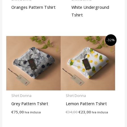
Oranges Pattern Tshirt
White Underground
Tshirt
Il
Il
-32%
prezzo
prezzo
originale
attuale
era:
è:
€34,00.
€23,00.
Shirt Donna
Shirt Donna
Grey Pattern Tshirt
Lemon Pattern Tshirt
€
75,00
€
34,00
€
23,00
Iva inclusa
Iva inclusa