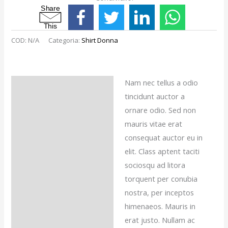
S
h
a
r
e
T
h
i
s
COD:
N/A
Categoria:
Shirt Donna
Nam nec tellus a odio
Descrizione
tincidunt auctor a
Recensioni (0)
ornare odio. Sed non
mauris vitae erat
consequat auctor eu in
elit. Class aptent taciti
sociosqu ad litora
torquent per conubia
nostra, per inceptos
himenaeos. Mauris in
erat justo. Nullam ac