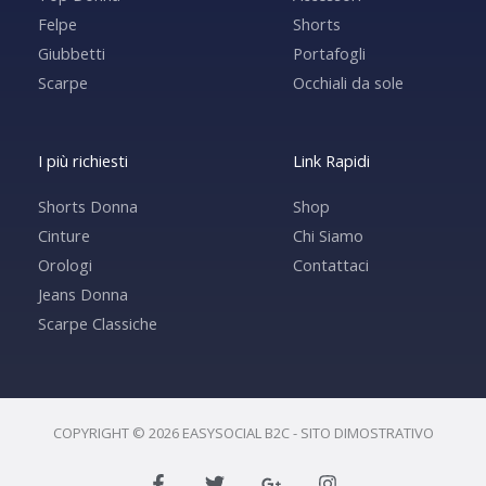
Felpe
Shorts
Giubbetti
Portafogli
Scarpe
Occhiali da sole
I più richiesti
Link Rapidi
Shorts Donna
Shop
Cinture
Chi Siamo
Orologi
Contattaci
Jeans Donna
Scarpe Classiche
COPYRIGHT © 2026 EASYSOCIAL B2C - SITO DIMOSTRATIVO
F
T
G
I