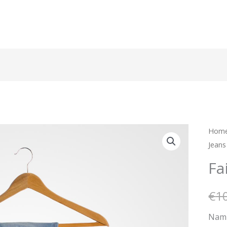
Faint
Hom
Jeans
Blue
Jean
Fa
quan
€
1
Nam 