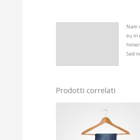
Nam n
Descrizione
eu in 
Recensioni (0)
himen
Sed n
Prodotti correlati