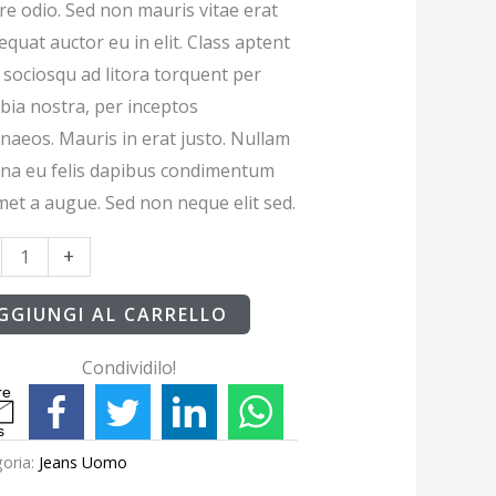
re odio. Sed non mauris vitae erat
quat auctor eu in elit. Class aptent
i sociosqu ad litora torquent per
bia nostra, per inceptos
naeos. Mauris in erat justo. Nullam
rna eu felis dapibus condimentum
amet a augue. Sed non neque elit sed.
+
GGIUNGI AL CARRELLO
Condividilo!
r
e
s
oria:
Jeans Uomo