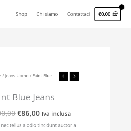
€
0,00
Shop
Chi siamo
Contattaci
e
/
Jeans Uomo
/ Faint Blue
Il
Il
prezzo
prezzo
s
int Blue Jeans
tità
originale
attuale
00,00
€
86,00
Iva inclusa
era:
è:
nec tellus a odio tincidunt auctor a
€100,00.
€86,00.