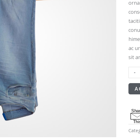
orna
conse
tacit
conu
hime
ac u
sit 
-
A
S
h
a
T
h
i
Categ