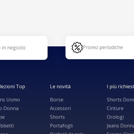
Promo periodiche
 in negozio
lezioni Top
Le novità
I più richiest
ans Uomo
Borse
Shorts Don
p Donna
Accessori
Cinture
lpe
Shorts
Orologi
bbetti
Portafogli
Jeans Donn