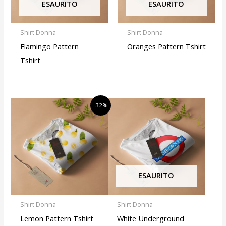
ESAURITO
ESAURITO
Shirt Donna
Shirt Donna
Flamingo Pattern
Oranges Pattern Tshirt
Tshirt
Il
Il
-32%
prezzo
prezzo
originale
attuale
era:
è:
€34,00.
€23,00.
ESAURITO
Shirt Donna
Shirt Donna
Lemon Pattern Tshirt
White Underground