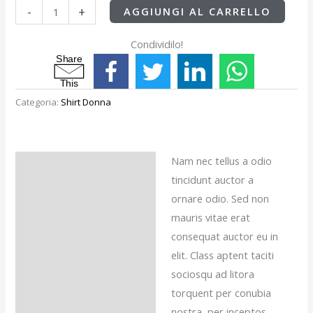
-
+
AGGIUNGI AL CARRELLO
Condividilo!
S
h
a
r
e
T
h
i
s
Categoria:
Shirt Donna
Nam nec tellus a odio
Descrizione
tincidunt auctor a
Recensioni (0)
ornare odio. Sed non
mauris vitae erat
consequat auctor eu in
elit. Class aptent taciti
sociosqu ad litora
torquent per conubia
nostra, per inceptos