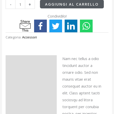
-
+
AGGIUNGI AL CARRELLO
Condividilo!
S
h
a
r
e
T
h
i
s
Categoria:
Accessori
Nam nec tellus a odio
Descrizione
tincidunt auctor a
Recensioni (0)
ornare odio. Sed non
mauris vitae erat
consequat auctor eu in
elit. Class aptent taciti
sociosqu ad litora
torquent per conubia
nostra, per inceptos