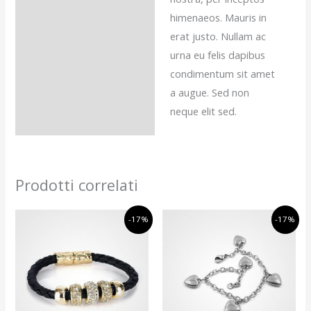
himenaeos. Mauris in
erat justo. Nullam ac
urna eu felis dapibus
condimentum sit amet
a augue. Sed non
neque elit sed.
Prodotti correlati
Il
Il
Il
Il
-17%
-17%
prezzo
prezzo
prezzo
prezzo
originale
attuale
originale
attuale
era:
è:
era:
è:
€12,00.
€10,00.
€12,00.
€10,00.